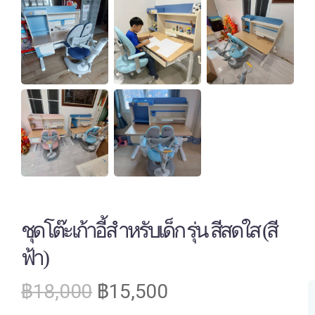
ชุดโต๊ะเก้าอี้สำหรับเด็ก รุ่น สีสดใส (สี
ฟ้า)
฿
18,000
฿
15,500