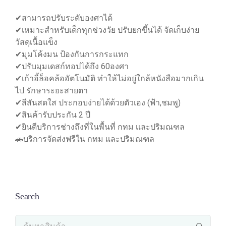
✔สามารถปรับระดับองศาได้
✔เหมาะสำหรับเด็กทุกช่วงวัย ปรับยกขึ้นได้ จัดเก็บง่าย
วัสดุเนื้อแข็ง
✔มุมโค้งมน ป้องกันการกระแทก
✔ปรับมุมเดสก์ทอปได้ถึง 60องศา
✔เก้าอี้ล็อคล้ออัตโนมัติ ทำให้ไม่อยู่ใกล้หนังสือมากเกิน
ไป รักษาระยะสายตา
✔สีสันสดใส ประกอบง่ายได้ด้วยตัวเอง (ฟ้า,ชมพู)
✔สินค้ารับประกัน 2 ปี
✔ยินดีบริการช่างถึงที่ในพื้นที่ กทม เเละปริมณฑล
🚗บริการจัดส่งฟรีใน กทม เเละปริมณฑล
Search