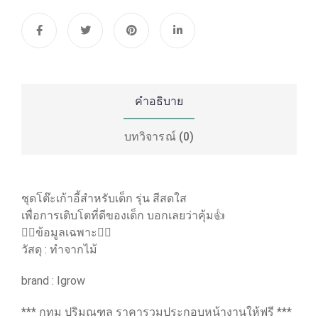
คำอธิบาย
บทวิจารณ์ (0)
ชุดโต๊ะเก้าอี้สำหรับเด็ก รุ่น สีสดใส
เพื่อการเติบโตที่ดีของเด็ก บอกเลยว่าคุ้ม👍
👉🏻ข้อมูลเฉพาะ👈🏻
วัสดุ : ทำจากไม้
brand : Igrow
*** กทม ปริมณฑล ราคารวมประกอบหน้างานให้ฟรี ***