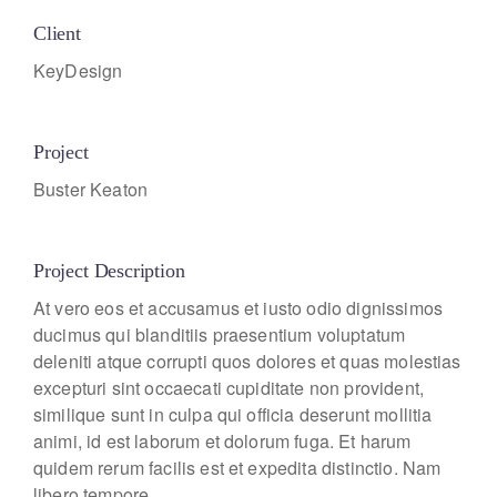
Client
KeyDesign
Project
Buster Keaton
Project Description
At vero eos et accusamus et iusto odio dignissimos
ducimus qui blanditiis praesentium voluptatum
deleniti atque corrupti quos dolores et quas molestias
excepturi sint occaecati cupiditate non provident,
similique sunt in culpa qui officia deserunt mollitia
animi, id est laborum et dolorum fuga. Et harum
quidem rerum facilis est et expedita distinctio. Nam
libero tempore.