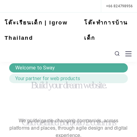
+66 824798956
โต๊ะเรียนเด็ก | Igrow
โต๊ะทำการบ้าน
Thailand
เด็ก
Welcome to Sway
Build your dream website.
Your partner for web products
Grid detailed portfolio 2 columns
We guide game-changing companies, across
platforms and places,
through agile design and digital
experience.